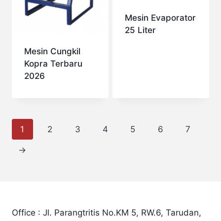
Mesin Evaporator
25 Liter
Mesin Cungkil
Kopra Terbaru
2026
1
2
3
4
5
6
7
→
Office : Jl. Parangtritis No.KM 5, RW.6, Tarudan,