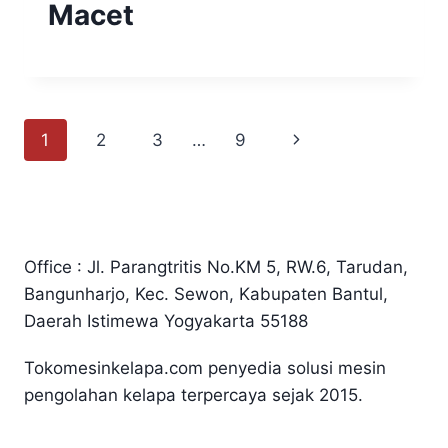
Macet
Page
Next
1
2
3
…
9
navigation
Page
Office : Jl. Parangtritis No.KM 5, RW.6, Tarudan,
Bangunharjo, Kec. Sewon, Kabupaten Bantul,
Daerah Istimewa Yogyakarta 55188
Tokomesinkelapa.com penyedia solusi mesin
pengolahan kelapa terpercaya sejak 2015.