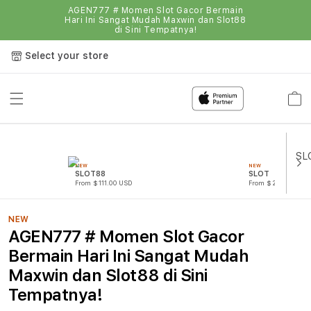
AGEN777 # Momen Slot Gacor Bermain
Hari Ini Sangat Mudah Maxwin dan Slot88
di Sini Tempatnya!
Select your store
Cart
NEW
NEW
SLOT88
SLOT
From $111.00 USD
From $222.00 USD
NEW
AGEN777 # Momen Slot Gacor
Bermain Hari Ini Sangat Mudah
Maxwin dan Slot88 di Sini
Tempatnya!