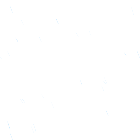
c
c
o
r
d
i
o
n