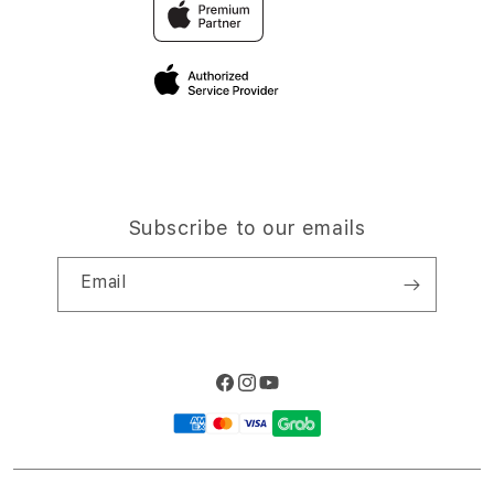
Elush Corporate Website
Privacy Policy
Site Terms of Use
Subscribe to our emails
Email
Facebook
Instagram
YouTube
Payment
methods