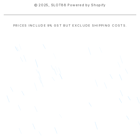
© 2025,
SLOT88
Powered by Shopify
PRICES INCLUDE 9% GST BUT EXCLUDE SHIPPING COSTS.
S
i
n
g
l
e
c
o
l
u
m
n
a