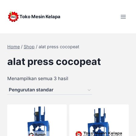
Skip
to
Toko Mesin Kelapa
content
Home
/
Shop
/
alat press cocopeat
alat press cocopeat
Menampilkan semua 3 hasil