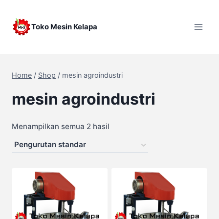
Skip
to
Toko Mesin Kelapa
content
Home
/
Shop
/
mesin agroindustri
mesin agroindustri
Menampilkan semua 2 hasil