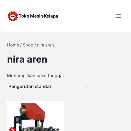
Skip
to
Toko Mesin Kelapa
content
Home
/
Shop
/
nira aren
nira aren
Menampilkan hasil tunggal