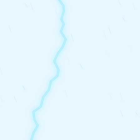
c
c
o
r
d
i
o
n