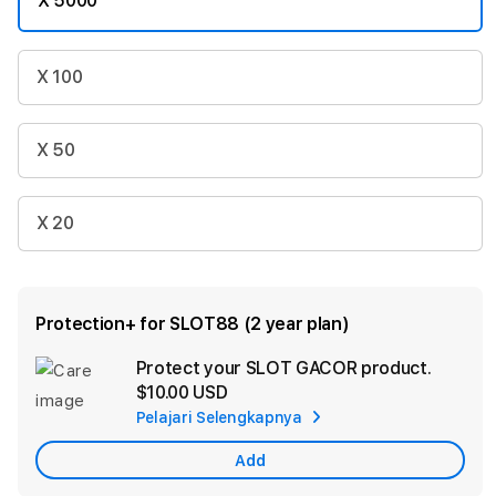
X 5000
X 100
X 50
X 20
Protection+ for SLOT88 (2 year plan)
Protect your SLOT GACOR product.
Ad
$10.00 USD
App
Pelajari Selengkapnya
Car
Add