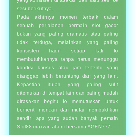
yang konsisten dirasakan dari satu sesi ke
sesi berikutnya.
Pada akhirnya momen terbaik dalam
sebuah perjalanan bermain slot gacor
bukan yang paling dramatis atau paling
tidak terduga, melainkan yang paling
konsisten hadir setiap kali lo
membutuhkannya tanpa harus menunggu
kondisi khusus atau jam tertentu yang
dianggap lebih beruntung dari yang lain.
Kepastian itulah yang paling sulit
ditemukan di tempat lain dan paling mudah
dirasakan begitu lo memutuskan untuk
berhenti mencari dan mulai membuktikan
sendiri apa yang sudah banyak pemain
Slot88 maxwin alami bersama AGEN777.