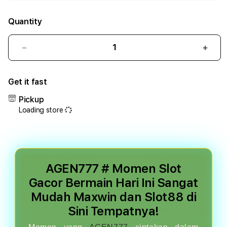
Quantity
Decrease
Incr
quantity
quant
for
for
Get it fast
AGEN777
AGE
#
#
Pickup
Momen
Mom
Loading store
Slot
Slot
Gacor
Gaco
Bermain
Berm
Hari
Hari
Ini
Ini
AGEN777 # Momen Slot
Sangat
Sang
Mudah
Mud
Gacor Bermain Hari Ini Sangat
Maxwin
Maxw
Mudah Maxwin dan Slot88 di
dan
dan
Sini Tempatnya!
Slot88
Slot
di
di