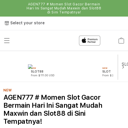
AGEN777 # Momen Slot Gacor Bermain
Hari Ini Sangat Mudah Maxwin dan Slot88
di Sini Tempatnya!
Select your store
Cart
NEW
NEW
SLOT88
SLOT
From $111.00 USD
From $222.00 USD
NEW
AGEN777 # Momen Slot Gacor
Bermain Hari Ini Sangat Mudah
Maxwin dan Slot88 di Sini
Tempatnya!