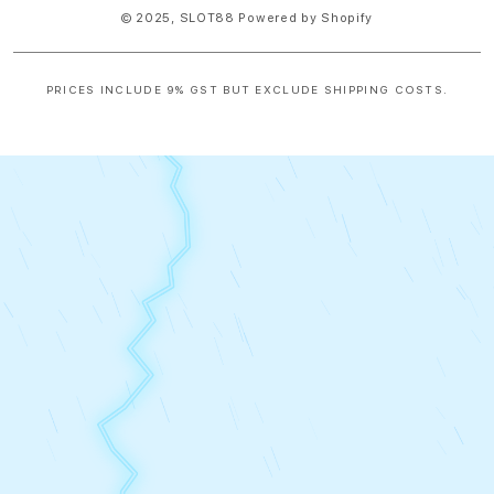
© 2025,
SLOT88
Powered by Shopify
PRICES INCLUDE 9% GST BUT EXCLUDE SHIPPING COSTS.
S
i
n
g
l
e
c
o
l
u
m
n
a