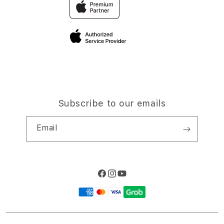
Elush Corporate Website
Privacy Policy
Site Terms of Use
Subscribe to our emails
Email
Facebook
Instagram
YouTube
Payment
methods