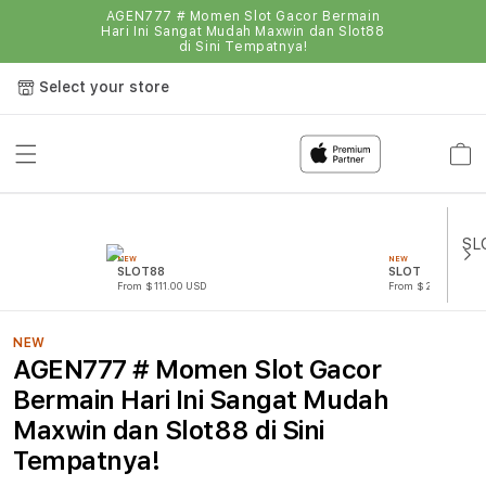
AGEN777 # Momen Slot Gacor Bermain
Hari Ini Sangat Mudah Maxwin dan Slot88
di Sini Tempatnya!
Select your store
Cart
NEW
NEW
SLOT88
SLOT
From $111.00 USD
From $222.00 USD
NEW
AGEN777 # Momen Slot Gacor
Bermain Hari Ini Sangat Mudah
Maxwin dan Slot88 di Sini
Tempatnya!