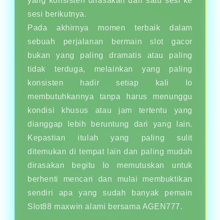
yang konsisten dirasakan dari satu sesi ke
sesi berikutnya.
Pada akhirnya momen terbaik dalam
sebuah perjalanan bermain slot gacor
bukan yang paling dramatis atau paling
tidak terduga, melainkan yang paling
konsisten hadir setiap kali lo
membutuhkannya tanpa harus menunggu
kondisi khusus atau jam tertentu yang
dianggap lebih beruntung dari yang lain.
Kepastian itulah yang paling sulit
ditemukan di tempat lain dan paling mudah
dirasakan begitu lo memutuskan untuk
berhenti mencari dan mulai membuktikan
sendiri apa yang sudah banyak pemain
Slot88 maxwin alami bersama AGEN777.