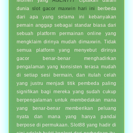
Momen yang
AGEN777
ciptakan dalam
Sini
Sini
dunia
slot gacor maxwin hari ini
berbeda
Tempatnya!
Temp
dari apa yang selama ini kebanyakan
pemain anggap sebagai standar biasa dari
sebuah platform permainan online yang
mengklaim dirinya mudah dimaxwin. Tidak
semua platform yang menyebut dirinya
gacor benar-benar menghadirkan
pengalaman yang konsisten terasa mudah
di setiap sesi bermain, dan itulah celah
yang justru menjadi titik pembeda paling
signifikan bagi mereka yang sudah cukup
berpengalaman untuk membedakan mana
yang benar-benar memberikan peluang
nyata dan mana yang hanya pandai
berpose di permukaan. Slot88 yang hadir di