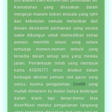
sini adalah bukti konkret dari perbedaan itu.
Kemudahan yang dirasakan dalam
mengejar maxwin bukan sesuatu yang lahir
dari kebetulan semata melainkan dari
desain ekosistem permainan yang secara
sadar dibangun untuk memastikan setiap
pemain memiliki akses yang setara
terhadap momen-momen terbaik yang
tersedia dalam setiap sesi yang mereka
jalani. Pendekatan inilah yang membuat
nama AGEN777 terus disebut dalam
berbagai obrolan pemain slot gacor yang
serius, karena pengalaman
Slot88
yang
mudah dimaxwin itu bukan hanya terdengar
dalam klaim tapi benar-benar bisa
diverifikasi melalui pengalaman langsung