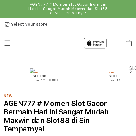
AGEN777 # Momen Slot Gacor Bermain
Hari Ini Sangat Mudah Maxwin dan Slot88
di Sini Tempatnya!
Select your store
Cart
NEW
NEW
SLOT88
SLOT
From $111.00 USD
From $222.00 USD
NEW
AGEN777 # Momen Slot Gacor
Bermain Hari Ini Sangat Mudah
Maxwin dan Slot88 di Sini
Tempatnya!