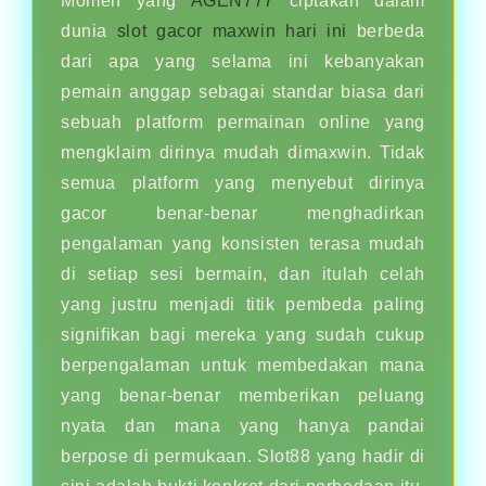
Momen yang
AGEN777
ciptakan dalam
Sini
Sini
dunia
slot gacor maxwin hari ini
berbeda
Tempatnya!
Temp
dari apa yang selama ini kebanyakan
pemain anggap sebagai standar biasa dari
sebuah platform permainan online yang
mengklaim dirinya mudah dimaxwin. Tidak
semua platform yang menyebut dirinya
gacor benar-benar menghadirkan
pengalaman yang konsisten terasa mudah
di setiap sesi bermain, dan itulah celah
yang justru menjadi titik pembeda paling
signifikan bagi mereka yang sudah cukup
berpengalaman untuk membedakan mana
yang benar-benar memberikan peluang
nyata dan mana yang hanya pandai
berpose di permukaan. Slot88 yang hadir di