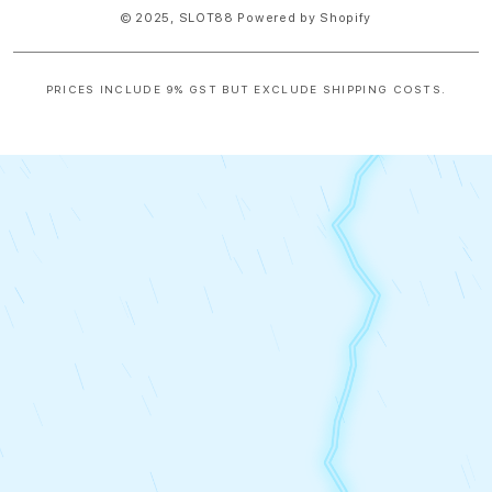
© 2025,
SLOT88
Powered by Shopify
PRICES INCLUDE 9% GST BUT EXCLUDE SHIPPING COSTS.
S
i
n
g
l
e
c
o
l
u
m
n
a