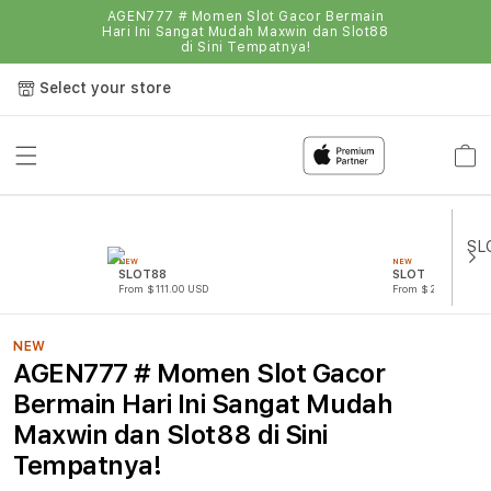
AGEN777 # Momen Slot Gacor Bermain
Hari Ini Sangat Mudah Maxwin dan Slot88
di Sini Tempatnya!
Select your store
Cart
NEW
NEW
SLOT88
SLOT
From $111.00 USD
From $222.00 USD
NEW
AGEN777 # Momen Slot Gacor
Bermain Hari Ini Sangat Mudah
Maxwin dan Slot88 di Sini
Tempatnya!