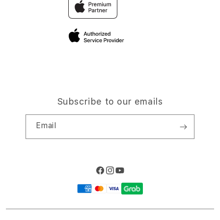
Elush Corporate Website
Privacy Policy
Site Terms of Use
Subscribe to our emails
Email
Facebook
Instagram
YouTube
Payment
methods