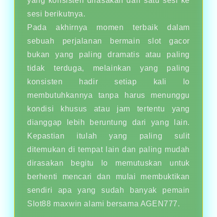
yang konsisten dirasakan dari satu sesi ke
sesi berikutnya.
Pada akhirnya momen terbaik dalam
sebuah perjalanan bermain slot gacor
bukan yang paling dramatis atau paling
tidak terduga, melainkan yang paling
konsisten hadir setiap kali lo
membutuhkannya tanpa harus menunggu
kondisi khusus atau jam tertentu yang
dianggap lebih beruntung dari yang lain.
Kepastian itulah yang paling sulit
ditemukan di tempat lain dan paling mudah
dirasakan begitu lo memutuskan untuk
berhenti mencari dan mulai membuktikan
sendiri apa yang sudah banyak pemain
Slot88 maxwin alami bersama AGEN777.