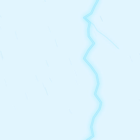
c
c
o
r
d
i
o
n